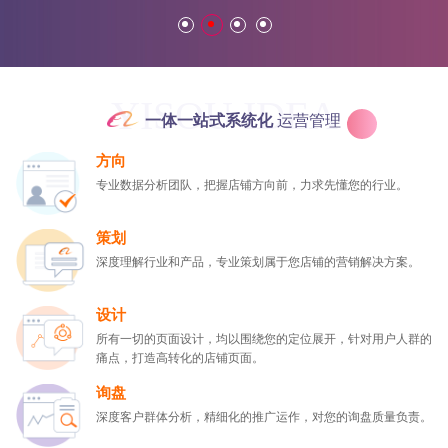
司。 月产量: 30000件致力于成为一家高成长，品牌影响力强的韩版快时
尚女装公司。服务领域: 服装服饰、鞋业;运动、休闲经销批发的T恤、卫衣、
裤子畅销消费者市场，在消费者当中享有较高的地位，公司与多家零售商和
代理商建立了长期稳定的合作关系。 广州兆沛贸易有限公司经销的T恤、
卫衣、裤子品种齐全、价格合理。广州兆沛贸易有限公司实力雄厚，重信
YISOU IDEA
用、守合同、保证产品质量，以多品种经营特色和薄利多销的原则，赢得了
体
一体一站式系统化
运营管理
广大客户的信任。 广州易搜无忧衷心祝愿广州兆沛贸易有限公司未来发
展更加红火，期待双方的再次合作。
方向
专业数据分析团队，把握店铺方向前，力求先懂您的行业。
策划
深度理解行业和产品，专业策划属于您店铺的营销解决方案。
设计
所有一切的页面设计，均以围绕您的定位展开，针对用户人群的
痛点，打造高转化的店铺页面。
询盘
深度客户群体分析，精细化的推广运作，对您的询盘质量负责。