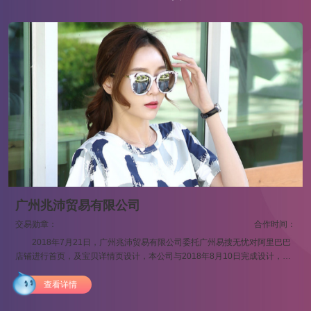
广州兆沛贸易有限公司
交易勋章：
合作时间：
1
2018年7月21日，广州兆沛贸易有限公司委托广州易搜无忧对阿里巴巴
店铺进行首页，及宝贝详情页设计，本公司与2018年8月10日完成设计，并
在产品上传后店铺取得全新的销量提升。本次合作取得圆满成功。 广州
兆沛贸易有限公司是一家实力雄厚的营销型电子商务公司，厂房面积: 3000
查看详情
及
平方米经过多年的累积与沉淀，集生产，运营，销售于一体的网络销售公